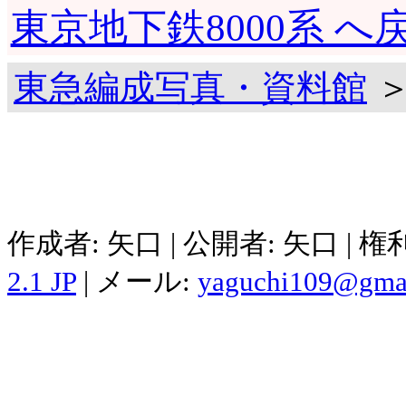
東京地下鉄8000系 へ
東急編成写真・資料館
＞
作成者: 矢口 | 公開者: 矢口 | 
2.1 JP
| メール:
yaguchi109@gma