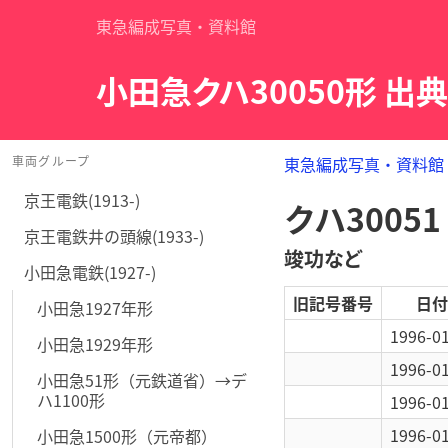
東急編成写真・資料館
小田急クハ30050形 出
車両グループ
東急編成写真・資料館
京王電鉄(1913-)
クハ30051
京王電鉄井の頭線(1933-)
竣功など
小田急電鉄(1927-)
旧記号番号
日付
小田急1927年形
1996-0
小田急1929年形
1996-0
小田急51形（元鉄道省）→デ
ハ1100形
1996-0
1996-0
小田急1500形（元帝都）