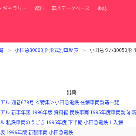
・ギャラリー
資料
車歴データベース
書誌
覧
小田急30000形 形式別車歴表
小田急クハ30050形
出典
アル 通巻679号 ＜特集＞小田急電鉄 在籍車両製造一覧
ル 新車年鑑 1996年版 資料編 民鉄車両 1995年度車両動向 
 私鉄車両のうごき 1995年度 下半期 小田急電鉄 1 入籍
 1996年版 新製車両 小田急電鉄