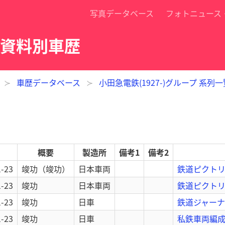
写真データベース
フォトニュース
典資料別車歴
車歴データベース
小田急電鉄(1927-)グループ 系列一
概要
製造所
備考1
備考2
1-23
竣功
（竣功）
日本車両
鉄道ピクトリ
1-23
竣功
日本車両
鉄道ピクトリア
1-23
竣功
日車
鉄道ジャーナル
1-23
竣功
日車
私鉄車両編成表