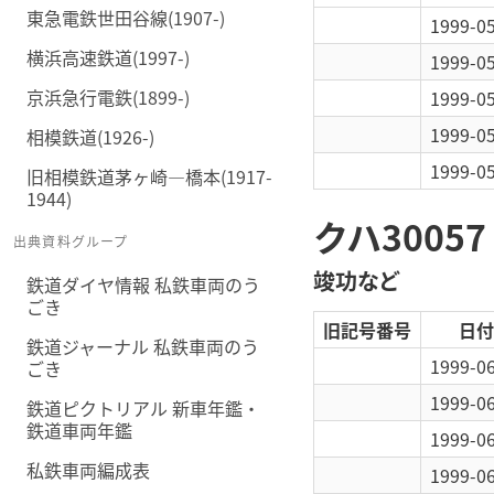
東急電鉄世田谷線(1907-)
1999-0
横浜高速鉄道(1997-)
1999-0
京浜急行電鉄(1899-)
1999-0
1999-0
相模鉄道(1926-)
1999-0
旧相模鉄道茅ヶ崎―橋本(1917-
1944)
クハ30057
出典資料グループ
竣功など
鉄道ダイヤ情報 私鉄車両のう
ごき
旧記号番号
日付
鉄道ジャーナル 私鉄車両のう
1999-0
ごき
1999-0
鉄道ピクトリアル 新車年鑑・
鉄道車両年鑑
1999-0
私鉄車両編成表
1999-0