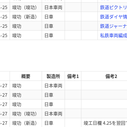
4-25
竣功
（竣功）
日本車両
鉄道ピクトリ
4-25
竣功
（新造）
日車
鉄道ダイヤ情報
4-25
竣功
日車
鉄道ジャーナル
4-25
竣功
日車
私鉄車両編成表
概要
製造所
備考1
備考2
5-27
竣功
日本車両
5-27
竣功
日車
5-27
竣功
日車
5-27
竣功
（竣功）
日本車両
5-27
竣功
（新造）
日車
竣工日欄 4.25を翌