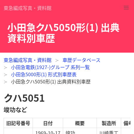
東急編成写真・資料館
小田急クハ5050形(1) 出典
資料別車歴
東急編成写真・資料館
車歴データベース
小田急電鉄(1927-)グループ 系列一覧
小田急5000形(1) 形式別車歴表
小田急クハ5050形(1) 出典資料別車歴
クハ5051
竣功など
旧記号番号
日付
概要
製造所
備考
1969-10-17
竣功
川崎重工