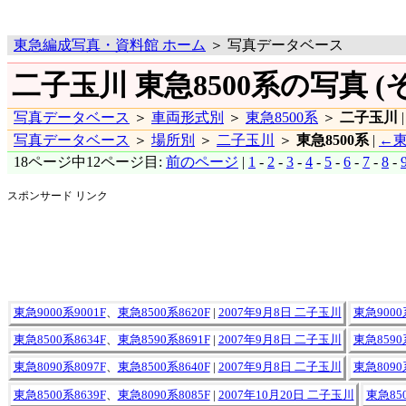
東急編成写真・資料館 ホーム
＞ 写真データベース
二子玉川 東急8500系の写真 (そ
写真データベース
＞
車両形式別
＞
東急8500系
＞
二子玉川
写真データベース
＞
場所別
＞
二子玉川
＞
東急8500系
|
←東
18ページ中12ページ目:
前のページ
|
1
-
2
-
3
-
4
-
5
-
6
-
7
-
8
-
スポンサード リンク
東急9000系9001F
、
東急8500系8620F
|
2007年9月8日 二子玉川
東急9000
東急8500系8634F
、
東急8590系8691F
|
2007年9月8日 二子玉川
東急8590
東急8090系8097F
、
東急8500系8640F
|
2007年9月8日 二子玉川
東急8090
東急8500系8639F
、
東急8090系8085F
|
2007年10月20日 二子玉川
東急850