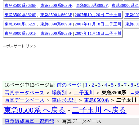
東急8500系8636F
、
東急8500系8639F
、
東急8090系8085F
、
東武30000系31
東急8500系8620F
、
東急8590系8693F
|
2007年10月20日 二子玉川
東急900
東急8500系8622F
、
東急8090系8093F
|
2007年11月18日 二子玉川
東急800
東急8000系8001F
、
東急8500系8638F
|
2007年11月18日 二子玉川
スポンサード リンク
18ページ中12ページ目:
前のページ
|
1
-
2
-
3
-
4
-
5
-
6
-
7
-
8
-
写真データベース
＞
場所別
＞
二子玉川
＞
東急8500系
|
←東
写真データベース
＞
車両形式別
＞
東急8500系
＞
二子玉川
東急8500系 へ戻る
-
二子玉川 へ戻る
東急編成写真・資料館
＞ 写真データベース