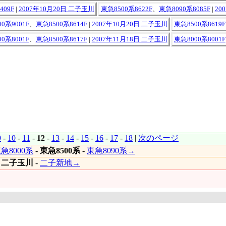
409F
|
2007年10月20日 二子玉川
東急8500系8622F
、
東急8090系8085F
|
20
0系9001F
、
東急8500系8614F
|
2007年10月20日 二子玉川
東急8500系8619F
0系8001F
、
東急8500系8617F
|
2007年11月18日 二子玉川
東急8000系8001F
9
-
10
-
11
-
12
-
13
-
14
-
15
-
16
-
17
-
18
|
次のページ
急8000系
-
東急8500系
-
東急8090系→
|
二子玉川
-
二子新地→