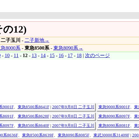
の12)
|
二子玉川
-
二子新地→
急8000系
-
東急8500系
-
東急8090系→
9
-
10
-
11
-
12
-
13
-
14
-
15
-
16
-
17
-
18
|
次のページ
系9001F
、
東急8500系8641F
|
2007年9月8日 二子玉川
東急9000系9001F
、
東
系8691F
、
東急8500系8628F
|
2007年9月8日 二子玉川
東急8090系8097F
、
東
系8097F
、
東急8500系8640F
|
2007年9月8日 二子玉川
東急8090系8081F
、
東
0系8636F
、
東急8500系8639F
、
東急8090系8085F
、
東武30000系31409F
|
20