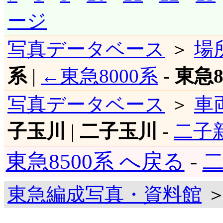
ージ
写真データベース
＞
場
系
|
←東急8000系
-
東急8
写真データベース
＞
車
子玉川
|
二子玉川
-
二子
東急8500系 へ戻る
-
二
東急編成写真・資料館
＞