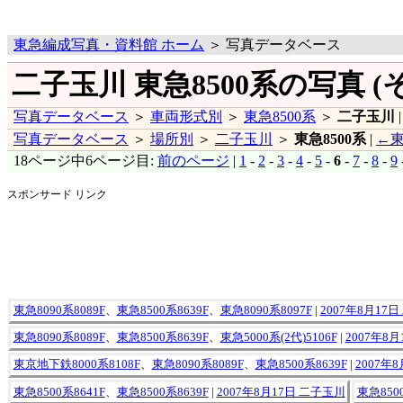
東急編成写真・資料館 ホーム
＞ 写真データベース
二子玉川 東急8500系の写真 (そ
写真データベース
＞
車両形式別
＞
東急8500系
＞
二子玉川
写真データベース
＞
場所別
＞
二子玉川
＞
東急8500系
|
←東
18ページ中6ページ目:
前のページ
|
1
-
2
-
3
-
4
-
5
-
6
-
7
-
8
-
9
スポンサード リンク
東急8090系8089F
、
東急8500系8639F
、
東急8090系8097F
|
2007年8月17
東急8090系8089F
、
東急8500系8639F
、
東急5000系(2代)5106F
|
2007年8
東京地下鉄8000系8108F
、
東急8090系8089F
、
東急8500系8639F
|
2007年
東急8500系8641F
、
東急8500系8639F
|
2007年8月17日 二子玉川
東急8500