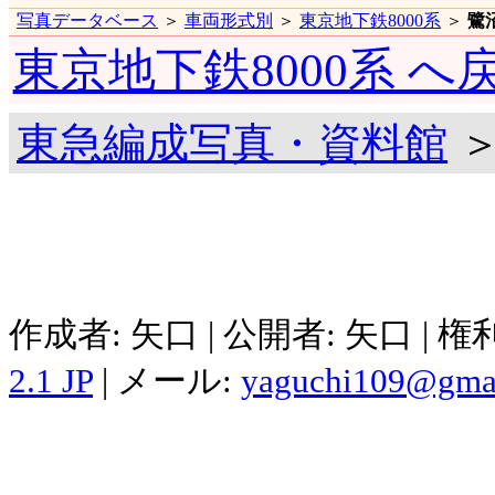
写真データベース
＞
車両形式別
＞
東京地下鉄8000系
＞
鷺
東京地下鉄8000系 へ
東急編成写真・資料館
＞
作成者: 矢口 | 公開者: 矢口 | 
2.1 JP
| メール:
yaguchi109@gma