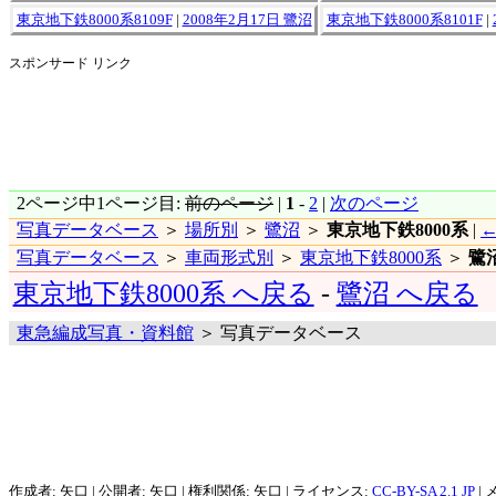
東京地下鉄8000系8109F
|
2008年2月17日 鷺沼
東京地下鉄8000系8101F
|
スポンサード リンク
2ページ中1ページ目:
前のページ
|
1
-
2
|
次のページ
写真データベース
＞
場所別
＞
鷺沼
＞
東京地下鉄8000系
|
←
写真データベース
＞
車両形式別
＞
東京地下鉄8000系
＞
鷺
東京地下鉄8000系 へ戻る
-
鷺沼 へ戻る
東急編成写真・資料館
＞ 写真データベース
作成者: 矢口 | 公開者: 矢口 | 権利関係: 矢口 | ライセンス:
CC-BY-SA 2.1 JP
| 