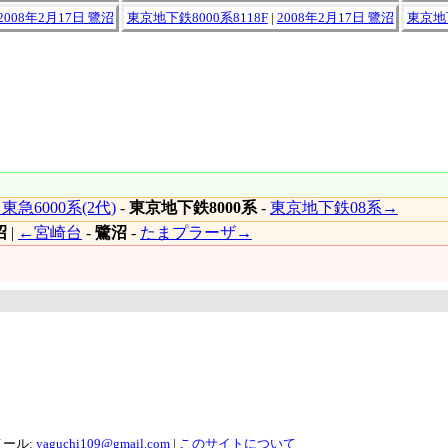
2008年2月17日 鷺沼
東京地下鉄8000系8118F
|
2008年2月17日 鷺沼
東京地下
東急6000系(2代)
-
東京地下鉄8000系
-
東京地下鉄08系→
沼
|
←宮崎台
-
鷺沼
-
たまプラーザ→
メール:
yaguchi109@gmail.com
|
このサイトについて