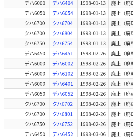
デハ6000
デハ6404
1998-01-13
廃止
（廃車
デハ6050
デハ6054
1998-01-13
廃止
（廃車
クハ6700
クハ6704
1998-01-13
廃止
（廃車
クハ6700
クハ6804
1998-01-13
廃止
（廃車
クハ6750
クハ6754
1998-01-13
廃止
（廃車
デハ6450
デハ6451
1998-02-26
廃止
（廃車
デハ6000
デハ6002
1998-02-26
廃止
（廃車
デハ6000
デハ6102
1998-02-26
廃止
（廃車
デハ6000
デハ6401
1998-02-26
廃止
（廃車
デハ6050
デハ6052
1998-02-26
廃止
（廃車
クハ6700
クハ6702
1998-02-26
廃止
（廃車
クハ6700
クハ6801
1998-02-26
廃止
（廃車
クハ6750
クハ6752
1998-02-26
廃止
（廃車
デハ6450
デハ6452
1998-03-06
廃止
（廃車