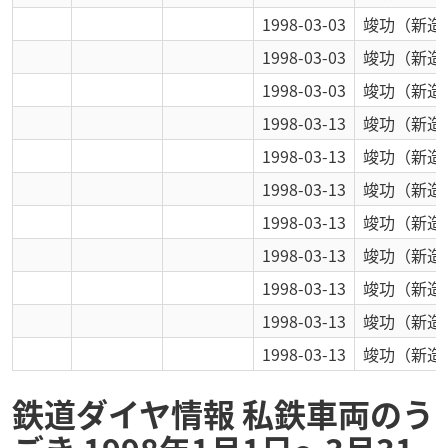
1998-03-03
竣功
（新造
1998-03-03
竣功
（新造
1998-03-03
竣功
（新造
1998-03-13
竣功
（新造
1998-03-13
竣功
（新造
1998-03-13
竣功
（新造
1998-03-13
竣功
（新造
1998-03-13
竣功
（新造
1998-03-13
竣功
（新造
1998-03-13
竣功
（新造
1998-03-13
竣功
（新造
鉄道ダイヤ情報 私鉄車両のう