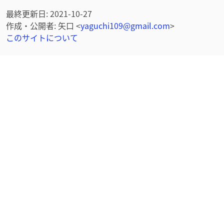
最終更新日
:
2021-10-27
作成・公開者
:
矢口
<
yaguchi109@gmail.com
>
このサイトについて