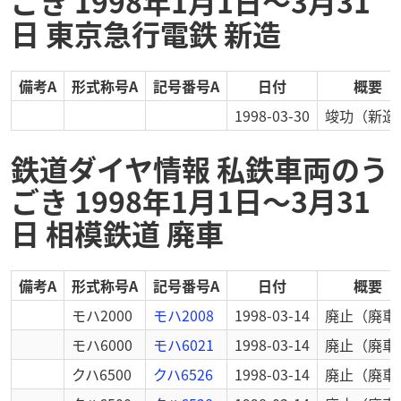
ごき 1998年1月1日～3月31
日 東京急行電鉄 新造
備考A
形式称号A
記号番号A
日付
概要
1998-03-30
竣功
（新造
鉄道ダイヤ情報 私鉄車両のう
ごき 1998年1月1日～3月31
日 相模鉄道 廃車
備考A
形式称号A
記号番号A
日付
概要
モハ2000
モハ2008
1998-03-14
廃止
（廃車
モハ6000
モハ6021
1998-03-14
廃止
（廃車
クハ6500
クハ6526
1998-03-14
廃止
（廃車