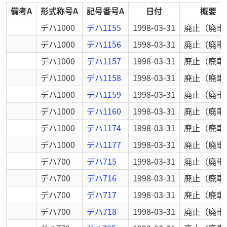
備考A
形式称号A
記号番号A
日付
概要
デハ1000
デハ1155
1998-03-31
廃止
（廃車
デハ1000
デハ1156
1998-03-31
廃止
（廃車
デハ1000
デハ1157
1998-03-31
廃止
（廃車
デハ1000
デハ1158
1998-03-31
廃止
（廃車
デハ1000
デハ1159
1998-03-31
廃止
（廃車
デハ1000
デハ1160
1998-03-31
廃止
（廃車
デハ1000
デハ1174
1998-03-31
廃止
（廃車
デハ1000
デハ1177
1998-03-31
廃止
（廃車
デハ700
デハ715
1998-03-31
廃止
（廃車
デハ700
デハ716
1998-03-31
廃止
（廃車
デハ700
デハ717
1998-03-31
廃止
（廃車
デハ700
デハ718
1998-03-31
廃止
（廃車