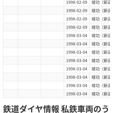
1998-02-09
竣功
（新造
1998-02-09
竣功
（新造
1998-02-09
竣功
（新造
1998-02-09
竣功
（新造
1998-03-04
竣功
（新造
1998-03-04
竣功
（新造
1998-03-04
竣功
（新造
1998-03-04
竣功
（新造
1998-03-04
竣功
（新造
1998-03-04
竣功
（新造
1998-03-04
竣功
（新造
1998-03-04
竣功
（新造
鉄道ダイヤ情報 私鉄車両のう