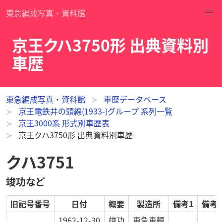
東急編成写真・資料館
京王クハ3750形 出典資料別
車歴
東急編成写真・資料館
車歴データベース
京王電鉄井の頭線(1933-)グループ 系列一覧
京王3000系 形式別車歴表
京王クハ3750形 出典資料別車歴
クハ3751
竣功など
旧記号番号
日付
概要
製造所
備考1
備考2
1962-12-30
竣功
東急車輌