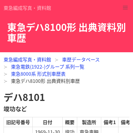
東急編成写真・資料館
東急デハ8100形 出典資料別
車歴
東急編成写真・資料館
車歴データベース
東急電鉄(1922-)グループ 系列一覧
東急8000系 形式別車歴表
東急デハ8100形 出典資料別車歴
デハ8101
竣功など
旧記号番号
日付
概要
製造所
備考1
備考2
1969-11-30
竣功
東急車輛